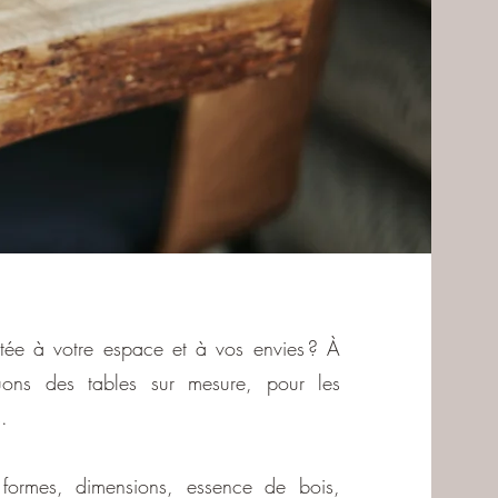
tée à votre espace et à vos envies ? À
quons des tables sur mesure, pour les
.
formes, dimensions, essence de bois,